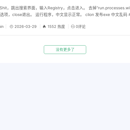
自带的MSVCRT（Microsoft C Runtime）提供，因此即使动态链接
hit，跳出搜索界面，输入Registry，点击进入。 去掉“run.processes.wi
：C++标准库（libstdc++）不是Windows系统自带的，如果动态链接
close退出。 运行程序，中文显示正常。 clion 发布exe 中文乱码 #inclu
+-6.dll。如果系统中没有这个DLL，或者版本不匹配，程序就会闪退。 -static-lib
indows.h> int main() { // 设置控制台输出为 UTF-8 SetConsoleOutputCP(
的作用 -static-libgcc：将libgcc静态链接到可执行文件中，不再依赖外部的libgcc
in
2026-03-29
1552 热度
0评论
-8 SetConsoleCP(CP_UTF8); std::wcout.imbue(std::locale("c
将libstdc++静态链接到可执行文件中，不再依赖外部的libstdc++-6.dll
std::wcout << L"你好，世界！" << std::endl; return 0; }
的代码直接嵌入到生成的exe文件中，从而避免了运行时依赖外部DLL的问
加-static-libgcc和-static-libstdc++后： 生成的exe文件不再依赖外
没有更多了
gcc DLL。 程序运行时不需要在系统中查找这些DLL，因此不会因为DLL缺失
析 （1）动态链接的运行时库路径问题 如果系统中安装了多个版本的GCC
+-6.dll的版本冲突。 如果libstdc++-6.dll不在系统的PATH环境变量中
on的默认行为 CLion使用CMake构建项目时，默认会动态链接运行时库
境和运行环境不一致（例如开发环境中有libstdc++-6.dll，而运行环
dows平台的限制 Windows系统本身不提供GCC的运行时库（如libstd
统中有正确的DLL。 相比之下，Linux系统通常自带libstdc++，因
加-static-libgcc和-static-libstdc++，还可以考虑以下解决方案
定静态链接： set(CMAKE_EXE_LINKER_FLAGS "-static-libgcc -stati
static会将所有依赖库（包括系统库）静态链接到可执行文件 中。 （2）分发运
dc++-6.dll和libgcc_s_seh-1.dll（或其他版本的DLL）与exe文件
使用MSVC编译器 如果目标平台是Windows ，可以考虑使用Microsoft Vi