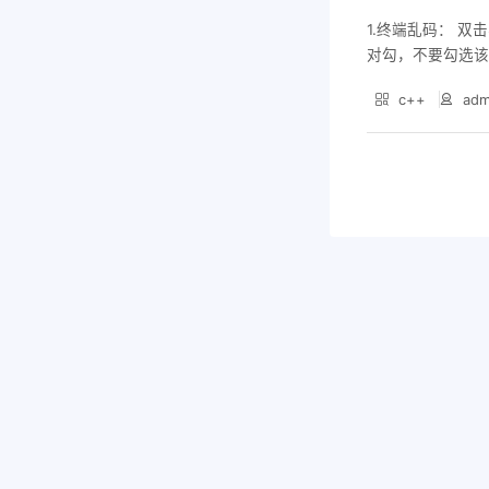
s系统中通常由系统
1.终端乱码： 双击S
依赖。 C++程序
对勾，不要勾选该选项，
对应的libstdc+
m> #include <w
c-libstdc++ 
c++
adm
保读取控制台输入也为 UTF
-libstdc++：
符输出，使用中文语言环境 
器 会将运行时库
这些选项后程序正常？ 添
6.dll和lib
更深层次的原因分
会导致libstdc+
它。 （2）CLi
接）。 如果开发环
闪退。 （3）Win
时，必须确保目标系
少。 解决方案 除了添
依赖 在CMake中显式指
tatic") -
链接，可以将libst
一个目录下。 （3）