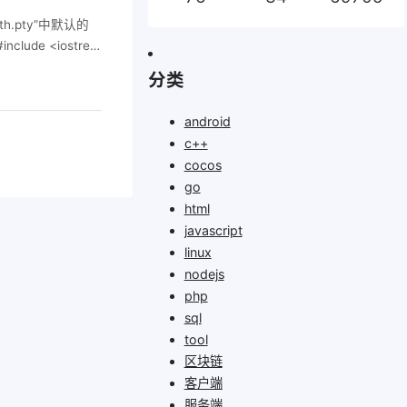
，运行时也不会缺少
th.pty”中默认的
，程序运行时需要找到
de <iostrea
gcc 和 -stati
CP_UTF8); // 确
 DLL。 -static
分类
hs")); // 对于宽字
。 通过这两个选项，编译
题。 为什么添加
android
部的libstdc++-
c++
或版本问题而闪退。
cocos
或MinGW，可能
go
，程序运行时无法找到
html
（除非显式指定静态链
javascript
境中没有），程序就会
linux
c++），因此动态链接
nodejs
此动态链接的问题较
php
： （1）静态链接所有
sql
c-libstdc++ -s
tool
行时库 如果不想静态
区块链
一起分发，并确保它们在同
客户端
sual C++（MS
服务端