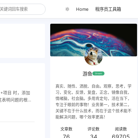
Home
程序员工具箱
游鱼
Dream
真实、随性、洒脱、自由。观察，思考，学
习，变化，反馈，复盘，正念，镜像自我，
译C++项目 时，添加
情绪脑，社会脑。多用肯定句，活在当下，
运行正常，这表明问题的根本
专注于眼前的事物！业务第一，技术第二，
在运行时依赖两个
关键不在于什么技术，而在于这个技术能不
tdc++：GCC的
能解决问题，哪个效率更高！
程序会默认动态链
DLL缺失或版本
文章数
评论数
阅读数
bc）在Window
76
34
69705