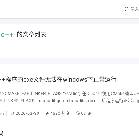
:
c++
的文章列表
章
C++程序的exe文件无法在windows下正常运行
CMAKE_EXE_LINKER_FLAGS "-static") 在CLion中使用CMake编
E_LINKER_FLAGS "-static-libgcc -static-libstdc++")后程序
运行时库缺失或不匹配。下面详细分析原因： 问题的根本原因 C++程序
in
2026-03-30
1520 热度
0评论
libgcc：GCC编译器的底层支持库，提供异常处理、线程支持等功能。 libs
，包含STL、IO流、字符串等C++核心功能。 如果没有静态链接这些库，
生成的exe文件运行时需要系统中有对应的动态链接库（DLL）。如果这些
乱码
退。 为什么C程序正常，而C++程序闪退？ C程序：C语言的标准库（如li