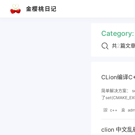
文章导航
金樱桃日记
1. CLion编译C++程序的exe文件无法
在windows下正常运行
Category
2. clion 中文乱码
共2篇文
CLion编译
简单解决方案： set(
了set(CMAKE_EX
原因是动态链接的
c++
adm
重要的运行时库： 
C++标准库实现
接它们，这意味着
clion 中文
不匹配，程序就会闪